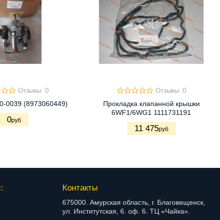
Отзывы: 0
Отзывы: 0
0-0039 (8973060449)
Прокладка клапанной крышки
6WF1/6WG1 1111731191
0
руб
11 475
руб
:
Контакты
675000. Амурская область, г. Благовещенск,
ул. Институтская, 6. оф. 6. ТЦ «Чайка».