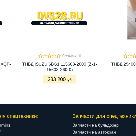
Отзывы: 0
1XQP-
ТНВД ISUZU 6BG1 115603-2600 (Z-1-
ТНВД 29400
15603-260-0)
283 200
руб
ля спецтехники:
Запчасти для спецтехники
mmins
Запчасти на бульдозер
W
Запчасти на автокран