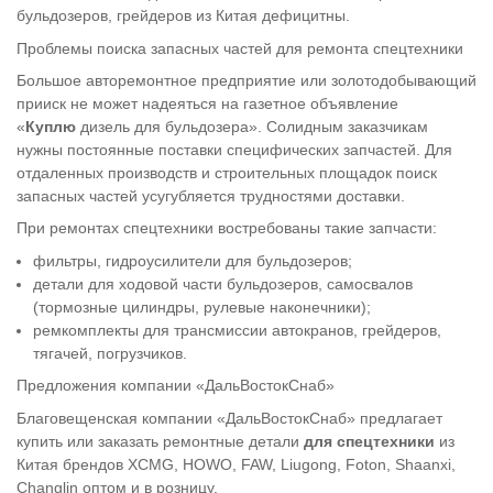
бульдозеров, грейдеров из Китая дефицитны.
Проблемы поиска запасных частей для ремонта спецтехники
Большое авторемонтное предприятие или золотодобывающий
прииск не может надеяться на газетное объявление
«
Куплю
дизель для бульдозера». Солидным заказчикам
нужны постоянные поставки специфических запчастей. Для
отдаленных производств и строительных площадок поиск
запасных частей усугубляется трудностями доставки.
При ремонтах спецтехники востребованы такие запчасти:
фильтры, гидроусилители для бульдозеров;
детали для ходовой части бульдозеров, самосвалов
(тормозные цилиндры, рулевые наконечники);
ремкомплекты для трансмиссии автокранов, грейдеров,
тягачей, погрузчиков.
Предложения компании «ДальВостокСнаб»
Благовещенская компании «ДальВостокСнаб» предлагает
купить или заказать ремонтные детали
для
спецтехники
из
Китая брендов XCMG, HOWO, FAW, Liugong, Foton, Shaanxi,
Changlin оптом и в розницу.