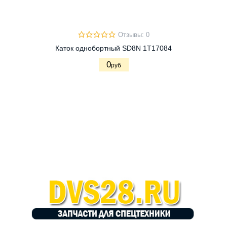
Отзывы: 0
Каток однобортный SD8N 1T17084
0
руб