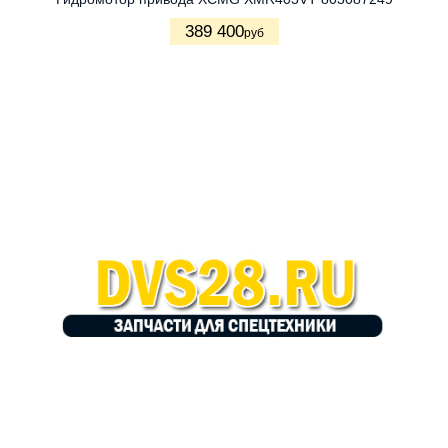
389 400
руб