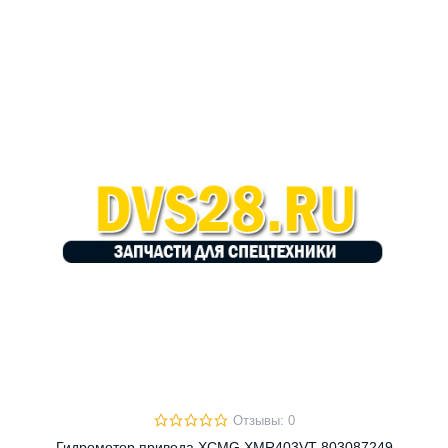
Отзывы: 0
Гидромотор привода XCMG XMR403VT 803087249