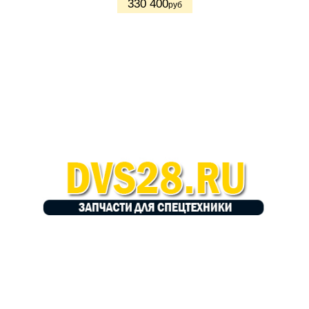
330 400
руб