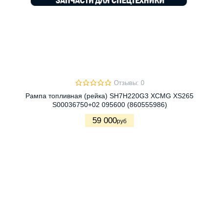
Отзывы: 0
Рампа топливная (рейка) SH7H220G3 XCMG XS265
S00036750+02 095600 (860555986)
59 000
руб