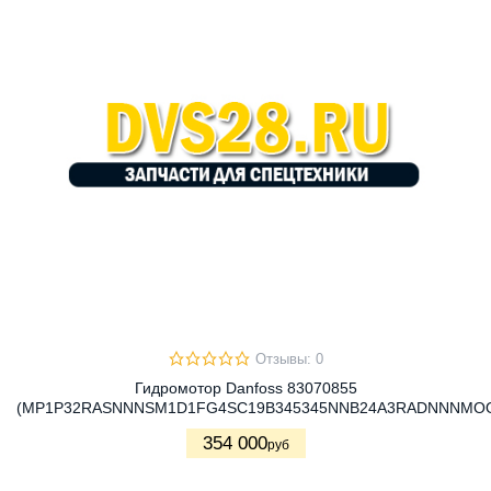
Отзывы: 0
Гидромотор Danfoss 83070855
(MP1P32RASNNNSM1D1FG4SC19B345345NNB24A3RADNNNMO
354 000
руб