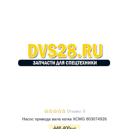
Отзывы: 0
Насос привода вала катка XCMG 803074926
448 400
руб