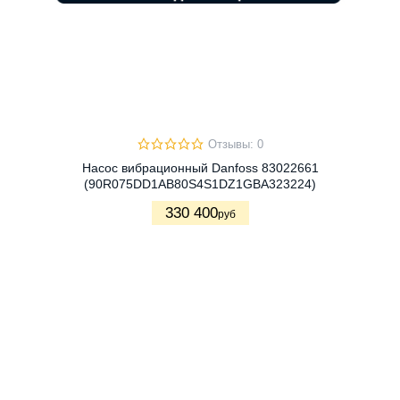
Отзывы: 0
Насос вибрационный Danfoss 83022661
(90R075DD1AB80S4S1DZ1GBA323224)
330 400
руб