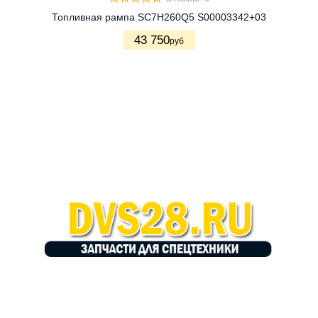
Топливная рампа SC7H260Q5 S00003342+03
43 750
руб