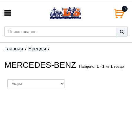
0
Главная
Бренды
MERCEDES-BENZ
Найдено:
1
-
1
из
1
товар