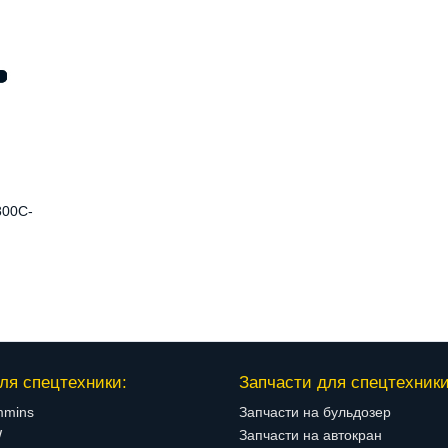
800C-
ля спецтехники:
Запчасти для спецтехники
mmins
Запчасти на бульдозер
W
Запчасти на автокран