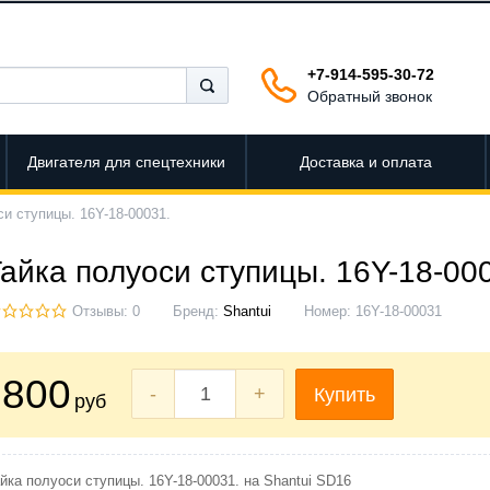
+7-914-595-30-72
Обратный звонок
Двигателя для спецтехники
Доставка и оплата
си ступицы. 16Y-18-00031.
Гайка полуоси ступицы. 16Y-18-00
Отзывы: 0
Бренд:
Shantui
Номер:
16Y-18-00031
800
-
+
Купить
руб
йка полуоси ступицы. 16Y-18-00031. на Shantui SD16