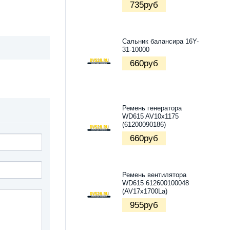
735
руб
Сальник балансира 16Y-
31-10000
660
руб
Ремень генератора
WD615 AV10x1175
(61200090186)
660
руб
Ремень вентилятора
WD615 612600100048
(AV17х1700La)
955
руб