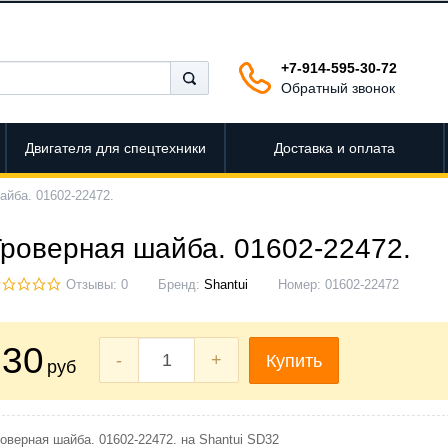
+7-914-595-30-72
Обратный звонок
Двигателя для спецтехники
Доставка и оплата
айба. 01602-22472.
Гроверная шайба. 01602-22472.
Отзывы: 0
Бренд:
Shantui
Номер:
01602-22472
30
-
+
Купить
руб
оверная шайба. 01602-22472. на Shantui SD32