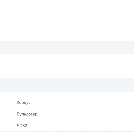
Корпус
Бульдозер
SD32