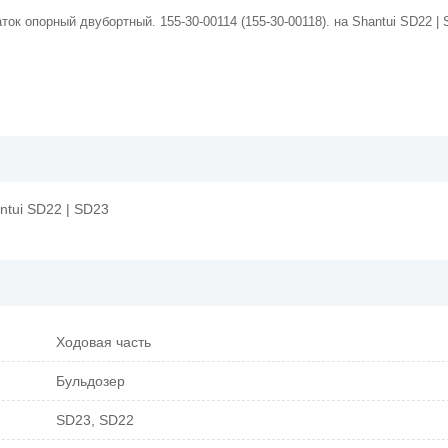
ток опорный двубортный. 155-30-00114 (155-30-00118). на Shantui SD22 |
ntui SD22 | SD23
Ходовая часть
Бульдозер
SD23, SD22