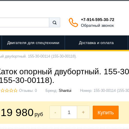
+7-914-595-30-72
Обратный звонок
Двигателя для спецтехники
Доставка и оплата
ый двубортный. 155-30-00114 (155-30-00118).
Каток опорный двубортный. 155-3
(155-30-00118).
Отзывы: 0
Бренд:
Shantui
Номер:
155-30-00114 (155-30
19 980
-
+
Купить
руб