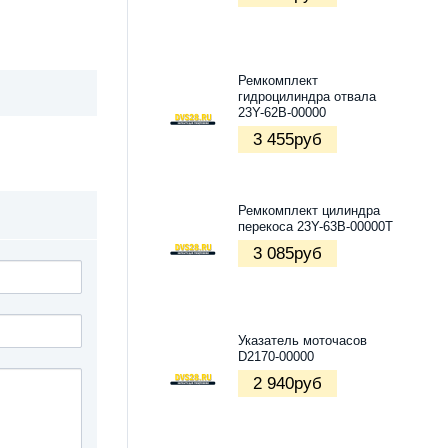
Ремкомплект
гидроцилиндра отвала
23Y-62B-00000
3 455
руб
Ремкомплект цилиндра
перекоса 23Y-63B-00000T
3 085
руб
Указатель моточасов
D2170-00000
2 940
руб