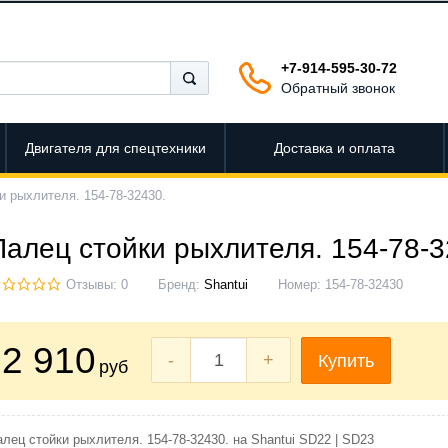
+7-914-595-30-72
Обратный звонок
Двигателя для спецтехники
Доставка и оплата
и рыхлителя. 154-78-32430.
Палец стойки рыхлителя. 154-78-3
Отзывы: 0
Бренд:
Shantui
Номер:
154-78-32430
2 910
-
+
Купить
руб
лец стойки рыхлителя. 154-78-32430. на Shantui SD22 | SD23