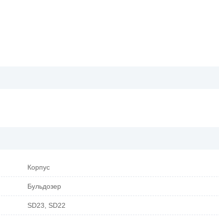
Корпус
Бульдозер
SD23, SD22