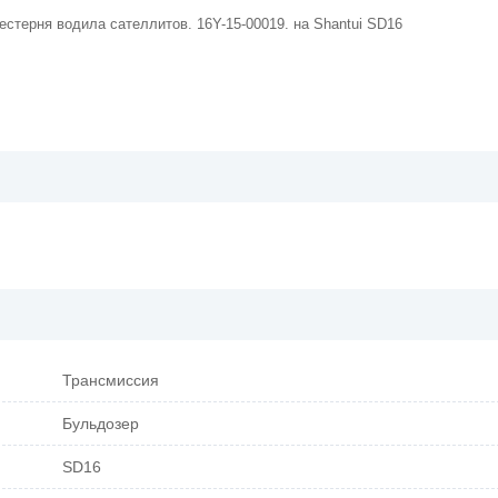
естерня водила сателлитов. 16Y-15-00019. на Shantui SD16
Трансмиссия
Бульдозер
SD16