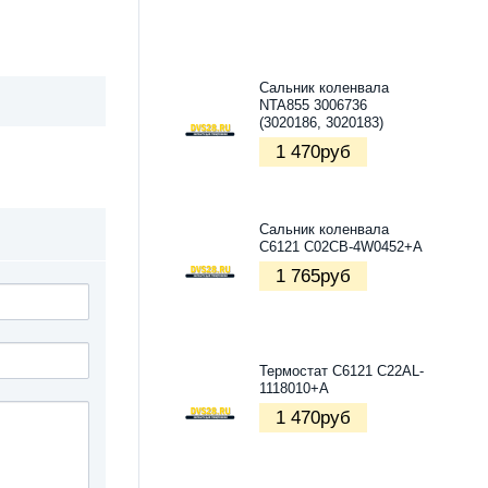
Сальник коленвала
NTA855 3006736
(3020186, 3020183)
1 470
руб
Сальник коленвала
С6121 C02CB-4W0452+A
1 765
руб
Термостат C6121 C22AL-
1118010+A
1 470
руб