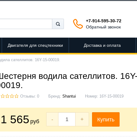
+7-914-595-30-72
Обратный звонок
Двигателя для спецтехники
Доставка и оплата
дила сателлитов. 16Y-15-00019.
Шестерня водила сателлитов. 16Y-
00019.
Отзывы: 0
Бренд:
Shantui
Номер:
16Y-15-00019
1 565
-
+
Купить
руб