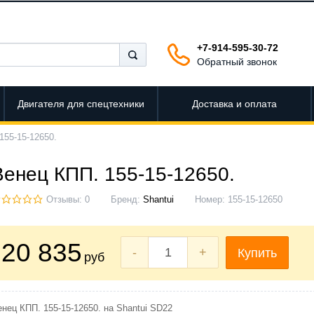
+7-914-595-30-72
Обратный звонок
Двигателя для спецтехники
Доставка и оплата
155-15-12650.
Венец КПП. 155-15-12650.
Отзывы: 0
Бренд:
Shantui
Номер:
155-15-12650
20 835
-
+
Купить
руб
нец КПП. 155-15-12650. на Shantui SD22