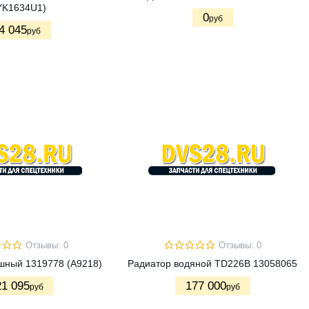
YK1634U1)
0
руб
4 045
руб
Отзывы: 0
Отзывы: 0
шный 1319778 (A9218)
Радиатор водяной TD226В 13058065
21 095
177 000
руб
руб