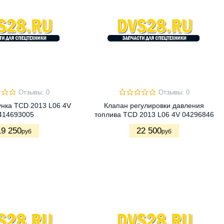
Отзывы: 0
Отзывы: 0
нка TCD 2013 L06 4V
Клапан регулировки давления
414693005
топлива TCD 2013 L06 4V 04296846
19 250
22 500
руб
руб