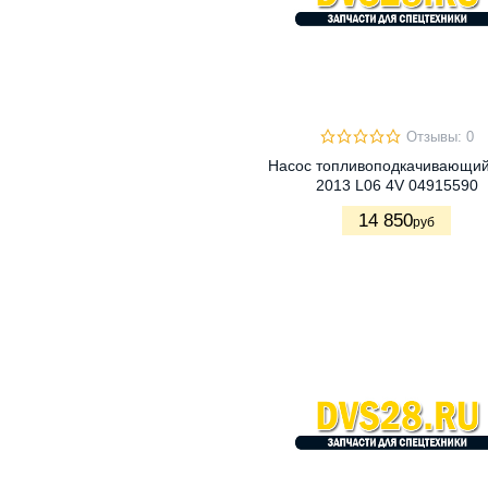
Отзывы: 0
Насос топливоподкачивающи
2013 L06 4V 04915590
14 850
руб