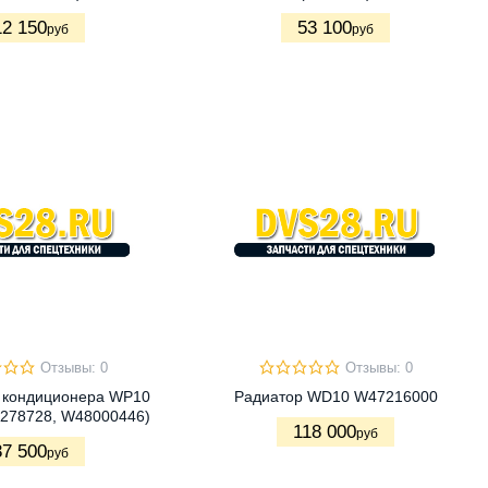
12 150
53 100
руб
руб
Отзывы: 0
Отзывы: 0
 кондиционера WP10
Радиатор WD10 W47216000
0278728, W48000446)
118 000
руб
37 500
руб