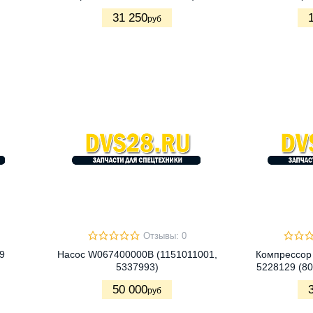
31 250
руб
Отзывы: 0
9
Насос W067400000B (1151011001,
Компрессор
5337993)
5228129 (8
50 000
руб