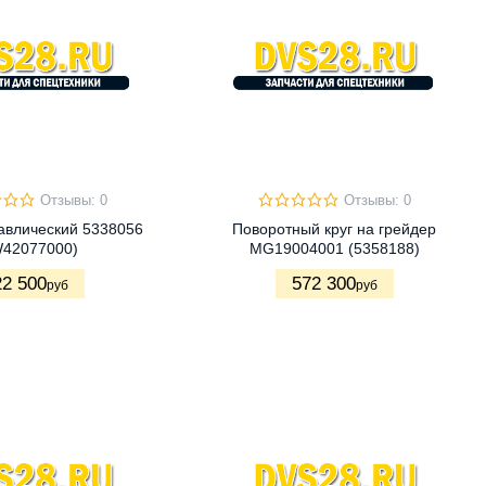
Отзывы: 0
Отзывы: 0
авлический 5338056
Поворотный круг на грейдер
W42077000)
MG19004001 (5358188)
22 500
572 300
руб
руб