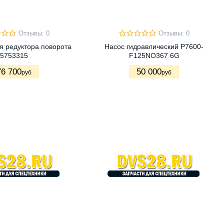
Отзывы: 0
Отзывы: 0
я редуктора поворота
Насос гидравлический P7600-
5753315
F125NO367 6G
76 700
50 000
руб
руб