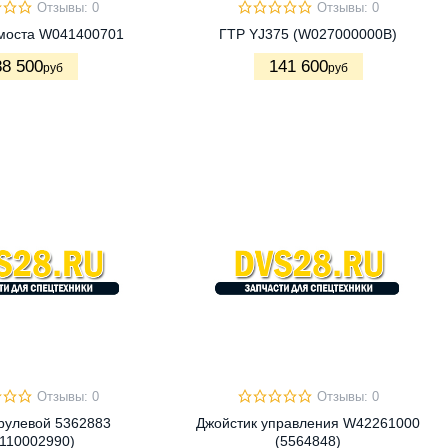
Отзывы: 0
Отзывы: 0
 моста W041400701
ГТР YJ375 (W027000000B)
88 500
141 600
руб
руб
Отзывы: 0
Отзывы: 0
рулевой 5362883
Джойстик управления W42261000
110002990)
(5564848)