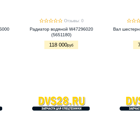
Отзывы: 0
6000
Радиатор водяной W47296020
Вал шестерн
(5651180)
118 000
руб