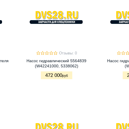
Отзывы: 0
теля
Насос гидравлический 5564839
Насос гидр
(W42241000, 5338062)
(
472 000
руб