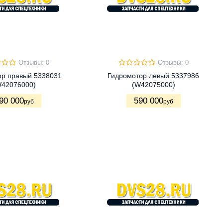
Отзывы: 0
Отзывы: 0
ор правый 5338031
Гидромотор левый 5337986
W42076000)
(W42075000)
90 000
590 000
руб
руб