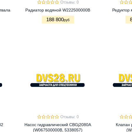
Отзывы: 0
твала
Радиатор водяной W222500000B
Редуктор
188 800
руб
Отзывы: 0
82
Насос гидравлический CBGj2080A
Клапан 
(W067500000B, 5338057)
(W