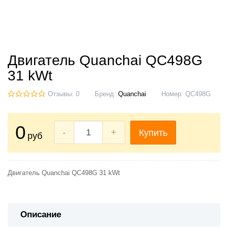
Двигатель Quanchai QC498G
31 kWt
Отзывы: 0
Бренд:
Quanchai
Номер:
QC498G
0
-
+
Купить
руб
Двигатель Quanchai QC498G 31 kWt
Описание