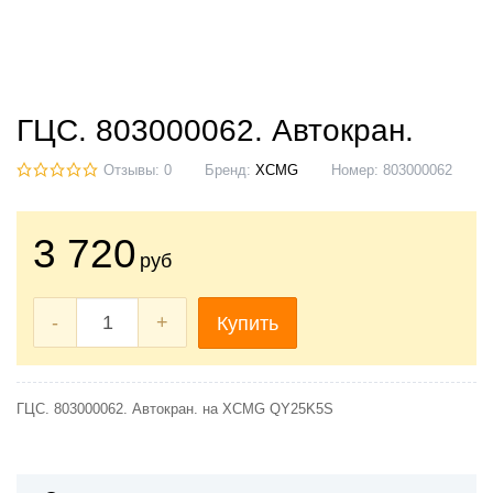
ГЦС. 803000062. Автокран.
Отзывы: 0
Бренд:
XCMG
Номер:
803000062
3 720
руб
-
+
Купить
ГЦС. 803000062. Автокран. на XCMG QY25K5S