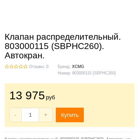
Клапан распределительный.
803000115 (SBPHC260).
Автокран.
Отзывы: 0
Бренд:
XCMG
Номер:
803000115 (SBPHC260)
13 975
руб
-
+
Купить