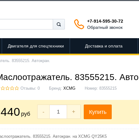
+7-914-595-30-72
Обратный звонок
Двигателя для спецтехники
Доставка и оплата
тель. 83555215. Автокран.
Маслоотражатель. 83555215. Авто
Отзывы: 0
Бренд:
XCMG
Номер:
83555215
440
-
+
Купить
руб
аслоотражатель. 83555215. Автокран. на XCMG QY25K5