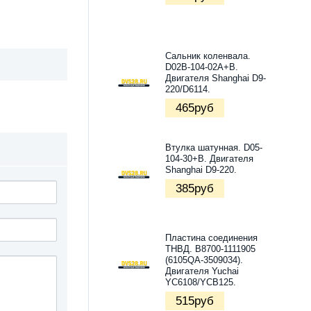
Сальник коленвала.
D02B-104-02A+B.
Двигателя Shanghai D9-
220/D6114.
465
руб
Втулка шатунная. D05-
104-30+B. Двигателя
Shanghai D9-220.
385
руб
Пластина соединения
ТНВД. B8700-1111905
(6105QA-3509034).
Двигателя Yuchai
YC6108/YCB125.
515
руб