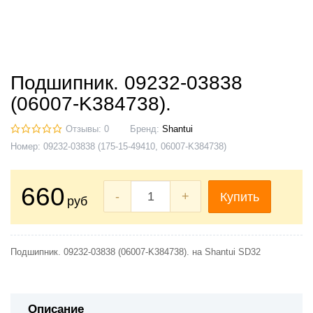
Подшипник. 09232-03838
(06007-K384738).
Отзывы: 0
Бренд:
Shantui
Номер:
09232-03838 (175-15-49410, 06007-K384738)
660
-
+
Купить
руб
Подшипник. 09232-03838 (06007-K384738). на Shantui SD32
Описание