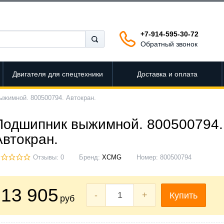
+7-914-595-30-72
Обратный звонок
Двигателя для спецтехники
Доставка и оплата
ыжимной. 800500794. Автокран.
Подшипник выжимной. 800500794.
Автокран.
Отзывы: 0
Бренд:
XCMG
Номер:
800500794
13 905
-
+
Купить
руб