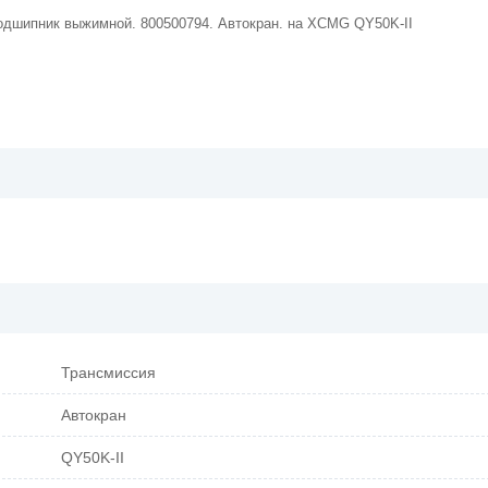
одшипник выжимной. 800500794. Автокран. на XCMG QY50K-II
Трансмиссия
Автокран
QY50K-II