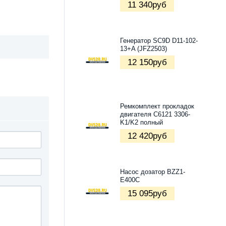
11 340
руб
Генератор SC9D D11-102-
13+A (JFZ2503)
12 150
руб
Ремкомплект прокладок
двигателя С6121 3306-
K1/K2 полный
12 420
руб
Насос дозатор BZZ1-
E400C
15 095
руб