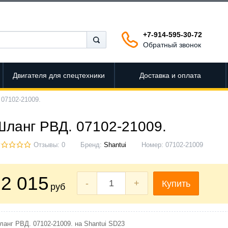
+7-914-595-30-72
Обратный звонок
Двигателя для спецтехники
Доставка и оплата
07102-21009.
Шланг РВД. 07102-21009.
Отзывы: 0
Бренд:
Shantui
Номер:
07102-21009
2 015
-
+
Купить
руб
ланг РВД. 07102-21009. на Shantui SD23