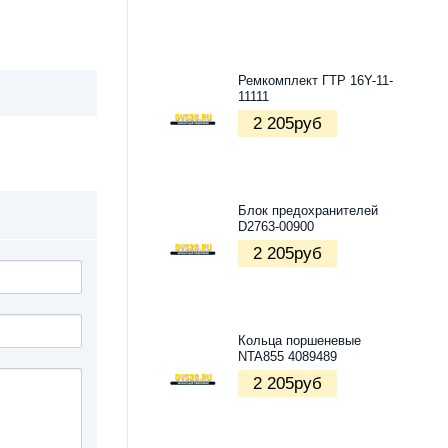
Ремкомплект ГТР 16Y-11-
11111
2 205
руб
Блок предохранителей
D2763-00900
2 205
руб
Кольца поршеневые
NTA855 4089489
2 205
руб