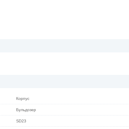
Корпус
Бульдозер
SD23