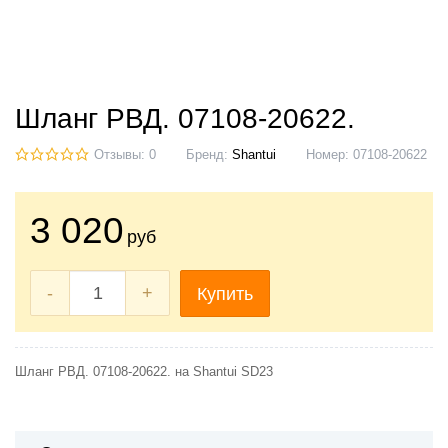
Шланг РВД. 07108-20622.
Отзывы: 0
Бренд:
Shantui
Номер:
07108-20622
3 020
руб
-
+
Купить
Шланг РВД. 07108-20622. на Shantui SD23