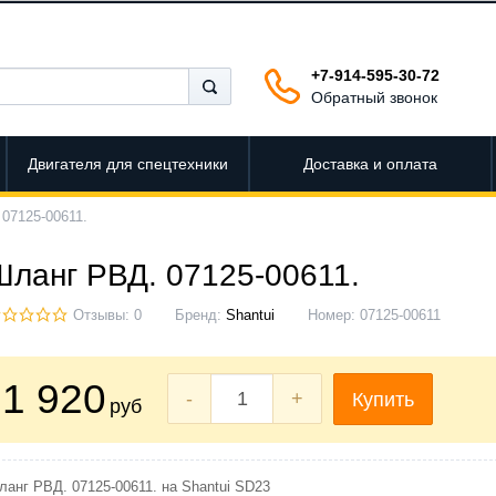
+7-914-595-30-72
Обратный звонок
Двигателя для спецтехники
Доставка и оплата
07125-00611.
Шланг РВД. 07125-00611.
Отзывы: 0
Бренд:
Shantui
Номер:
07125-00611
1 920
-
+
Купить
руб
ланг РВД. 07125-00611. на Shantui SD23