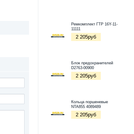
Ремкомплект ГТР 16Y-11-
11111
2 205
руб
Блок предохранителей
D2763-00900
2 205
руб
Кольца поршеневые
NTA855 4089489
2 205
руб