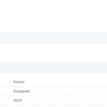
Корпус
Бульдозер
SD23