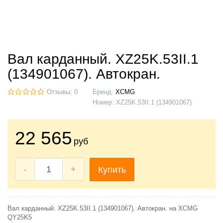
Вал карданный. XZ25K.53II.1
(134901067). Автокран.
Отзывы: 0
Бренд:
XCMG
Номер:
XZ25K.53II.1 (134901067)
22 565
руб
-
+
Купить
Вал карданный. XZ25K.53II.1 (134901067). Автокран. на XCMG
QY25K5