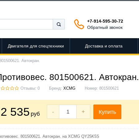
+7-914-595-30-72
Обратный звонок
Двигателя для спецтехники
Доставка и оплата
801500621. Автокран.
Противовес. 801500621. Автокран.
Отзывы: 0
Бренд:
XCMG
Номер:
801500621
2 535
-
+
Купить
руб
ротивовес. 801500621. Автокран. на XCMG QY25K5S