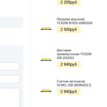
2 205
руб
Патрубок впускной
YC6108 B7615-1008102A
2 500
руб
Шестерня
промежуточная YC6108
430-1011011
2 940
руб
Счетчик моточасов
XCMG.JSB (803502517)
2 940
руб